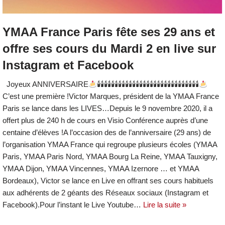
YMAA France Paris fête ses 29 ans et
offre ses cours du Mardi 2 en live sur
Instagram et Facebook
Joyeux ANNIVERSAIRE
🕯🕯🕯🕯🕯🕯🕯🕯🕯🕯🕯🕯🕯🕯🕯🕯🕯🕯🕯🕯🕯🕯🕯🕯🕯🕯🕯🕯🕯
C’est une première !Victor Marques, président de la YMAA France
Paris se lance dans les LIVES…Depuis le 9 novembre 2020, il a
offert plus de 240 h de cours en Visio Conférence auprès d’une
centaine d’élèves !A l’occasion des de l’anniversaire (29 ans) de
l’organisation YMAA France qui regroupe plusieurs écoles (YMAA
Paris, YMAA Paris Nord, YMAA Bourg La Reine, YMAA Tauxigny,
YMAA Dijon, YMAA Vincennes, YMAA Izernore … et YMAA
Bordeaux), Victor se lance en Live en offrant ses cours habituels
aux adhérents de 2 géants des Réseaux sociaux (Instagram et
Facebook).Pour l’instant le Live Youtube…
Lire la suite »