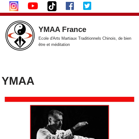
Aller
au
YMAA France
contenu
Ecole d'Arts Martiaux Traditionnels Chinois, de bien
être et méditation
YMAA