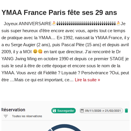
YMAA France Paris fête ses 29 ans
Joyeux ANNIVERSAIRE
🕯🕯🕯🕯🕯🕯🕯🕯🕯🕯🕯🕯🕯🕯🕯🕯🕯🕯🕯🕯🕯🕯🕯🕯🕯🕯🕯🕯🕯
Je
suis super heureux d’être encore avec vous, après tout ce temps
de pratique avec la YMAA… En 1992, naissait la YMAA France, il y
a eu Serge Augier (2 ans), puis Pascal Plée (15 ans) et depuis avril
2009, il y a MOI
en tant que directeur. J’ai rencontré le Dr
YANG Jwing Ming en octobre 1990 et depuis ce premier STAGE je
suis le seul à être de cette époque et encore sous le nom de la
YMAA. Vous avez dit Fidélité ? Loyauté ? Persévérance ?Oui, peut
être …Mais ce qui est important, ce…
Lire la suite »