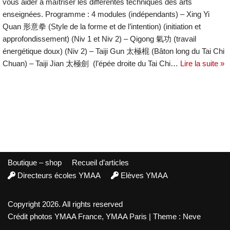
vous aider à maîtriser les différentes techniques des arts
enseignées. Programme : 4 modules (indépendants) – Xing Yi
Quan 形意拳 (Style de la forme et de l’intention) (initiation et
approfondissement) (Niv 1 et Niv 2) – Qigong 氣功 (travail
énergétique doux) (Niv 2) – Taiji Gun 太極棍 (Bâton long du Tai Chi
Chuan) – Taiji Jian 太極劍 (l’épée droite du Tai Chi…
Lire la suite »
Boutique – shop
Recueil d’articles
Directeurs écoles YMAA
Elèves YMAA
Copyright 2026. All rights reserved
Crédit photos YMAA France, YMAA Paris | Theme : Neve