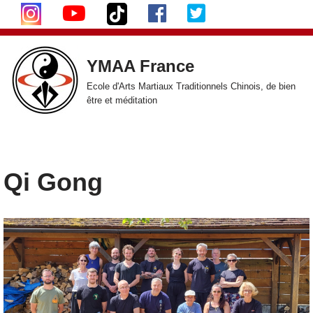
Aller
au
YMAA France
contenu
Ecole d'Arts Martiaux Traditionnels Chinois, de bien
être et méditation
Qi Gong