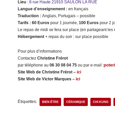
Lieu
:
6 rue Haute 21910 SAULON LA RUE
Langue d’enseignement :
en français
Traduction :
Anglais, Portugais – possible
Tarifs : 60 Euros
pour 1 journée,
100 Euros
pour 2 j
Le repas de midi se fera sur place (en partageant les
Hébergement
+ repas du soir : sur place possible
Pour plus d’informations
Contactez
Christine Frérot
par téléphone au
06 30 08 04 75
ou par e-mail :
poter
Site Web de Christine Frérot –
ici
Site Web de Victor Marques –
ici
Étiquettes:
BIEN ÊTRE
CÉRAMIQUE
CHI KUNG