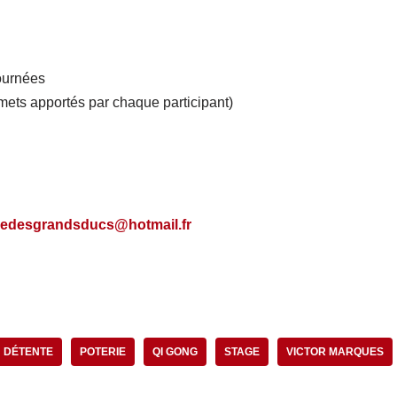
ournées
 mets apportés par chaque participant)
iedesgrandsducs@hotmail.fr
DÉTENTE
POTERIE
QI GONG
STAGE
VICTOR MARQUES