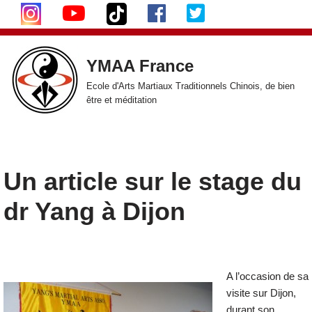
Aller
au
YMAA France
contenu
Ecole d'Arts Martiaux Traditionnels Chinois, de bien
être et méditation
Un article sur le stage du
dr Yang à Dijon
A l’occasion de sa
visite sur Dijon,
durant son