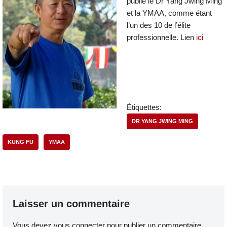
publie le Dr Yang Jwing Ming
et la YMAA, comme étant
l’un des 10 de l’élite
professionnelle. Lien
ici
Étiquettes:
DR YANG JWING MING
KUNG FU
YMAA
Laisser un commentaire
Vous devez
vous connecter
pour publier un commentaire.