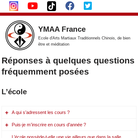
Aller
au
YMAA France
contenu
Ecole d'Arts Martiaux Traditionnels Chinois, de bien
être et méditation
​Réponses à quelques questions
fréquemment posées
L’école
A qui s’adressent les cours ?
Puis-je m’inscrire en cours d’année ?
Débutants et/ou confirmés, jeunes et/ou vieux, petits et/ou
grands, jaunes, blancs, rouges, noirs et/ou verts, humains
L’école possède-t-elle une vie ailleurs que dans la salle